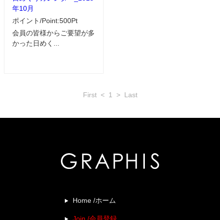
年10月
ポイント/Point:500Pt
会員の皆様からご要望が多
かった日めく...
First
<
1
>
Last
Home /ホーム
Join /会員登録