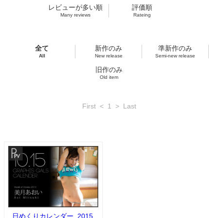
レビューが多い順
評価順
Many reviews
Rateing
全て
新作のみ
準新作のみ
All
New release
Semi-new release
旧作のみ
Old item
First
<
1
>
Last
日めくりカレンダー_2015