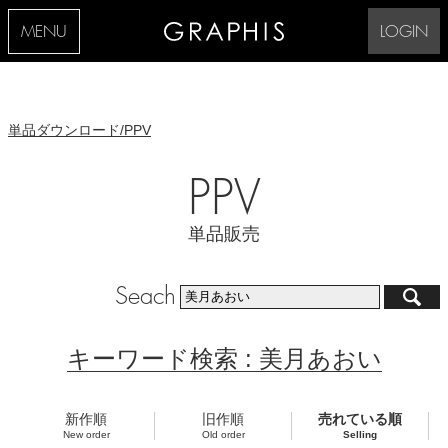
MENU
LOGIN
単品ダウンロード/PPV
PPV
単品販売
Seach
キーワード検索 : 美月あおい
新作順
旧作順
売れている順
New order
Old order
Selling