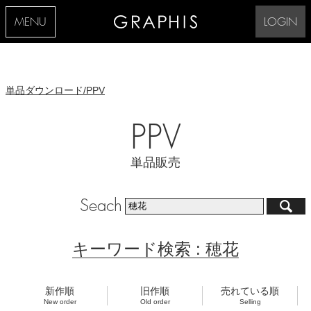
MENU
LOGIN
単品ダウンロード/PPV
PPV
単品販売
Seach
キーワード検索 : 穂花
新作順
旧作順
売れている順
New order
Old order
Selling