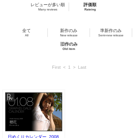
レビューが多い順
評価順
Many reviews
Rateing
全て
新作のみ
準新作のみ
All
New release
Semi-new release
旧作のみ
Old item
First
<
1
>
Last
日めくりカレンダー_2008