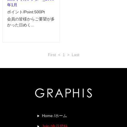
年1月
ポイント/Point:500Pt
会員の皆様からご要望が多
かった日めく...
First
<
1
>
Last
Home /ホーム
Join /会員登録