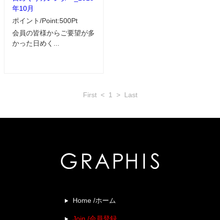
年10月
ポイント/Point:500Pt
会員の皆様からご要望が多
かった日めく...
First
<
1
>
Last
Home /ホーム
Join /会員登録