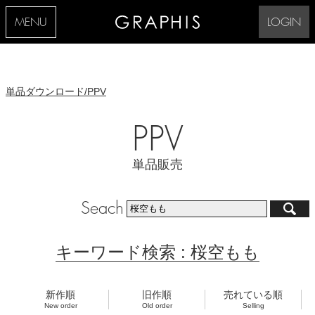
MENU
LOGIN
単品ダウンロード/PPV
PPV
単品販売
Seach
キーワード検索 : 桜空もも
新作順
旧作順
売れている順
New order
Old order
Selling