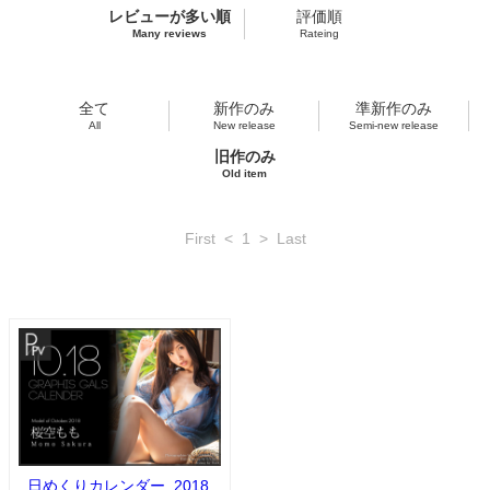
レビューが多い順
評価順
Many reviews
Rateing
全て
新作のみ
準新作のみ
All
New release
Semi-new release
旧作のみ
Old item
First
<
1
>
Last
日めくりカレンダー_2018