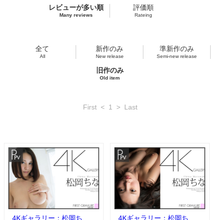
レビューが多い順
評価順
Many reviews
Rateing
全て
新作のみ
準新作のみ
All
New release
Semi-new release
旧作のみ
Old item
First
<
1
>
Last
4Kギャラリー：松岡ち
4Kギャラリー：松岡ち