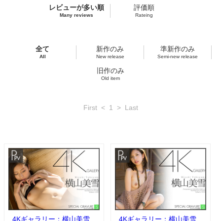
レビューが多い順
評価順
Many reviews
Rateing
全て
新作のみ
準新作のみ
All
New release
Semi-new release
旧作のみ
Old item
First
<
1
>
Last
4Kギャラリー：横山美雪
4Kギャラリー：横山美雪