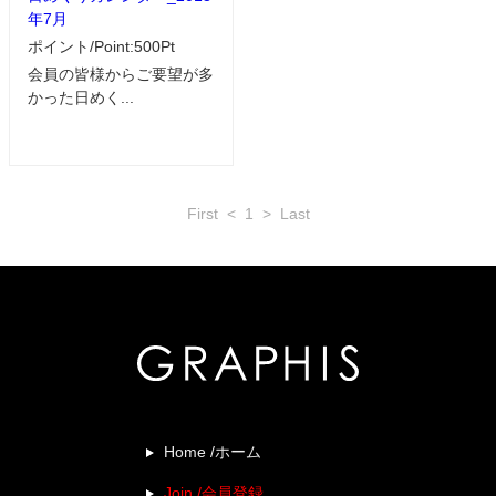
年7月
ポイント/Point:500Pt
会員の皆様からご要望が多
かった日めく...
First
<
1
>
Last
Home /ホーム
Join /会員登録