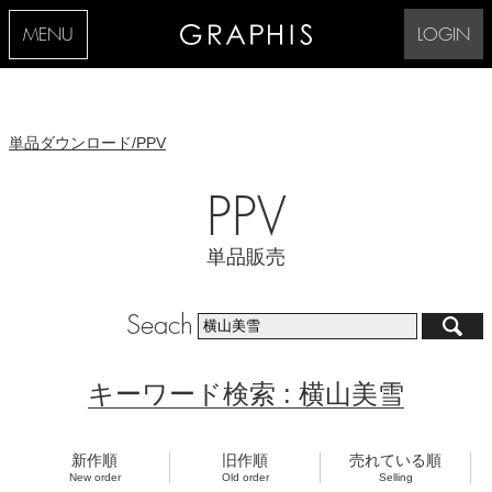
MENU
LOGIN
単品ダウンロード/PPV
PPV
単品販売
Seach
キーワード検索 : 横山美雪
新作順
旧作順
売れている順
New order
Old order
Selling