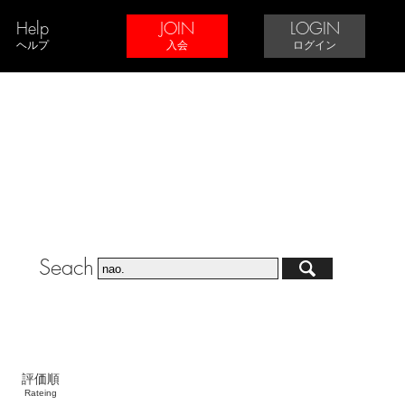
Help
JOIN
LOGIN
ヘルプ
入会
ログイン
Seach
評価順
Rateing