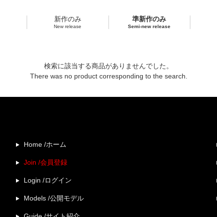
新作のみ
準新作のみ
New release
Semi-new release
検索に該当する商品がありませんでした。
There was no product corresponding to the search.
Home /ホーム
Join /会員登録
Login /ログイン
Models /公開モデル
Guide /サイト紹介