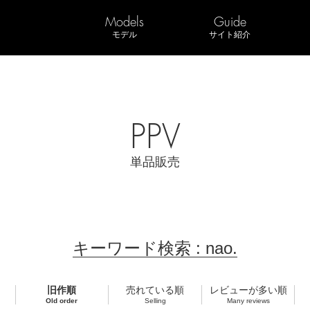
Models
Guide
モデル
サイト紹介
PPV
単品販売
キーワード検索 : nao.
旧作順
売れている順
レビューが多い順
Old order
Selling
Many reviews