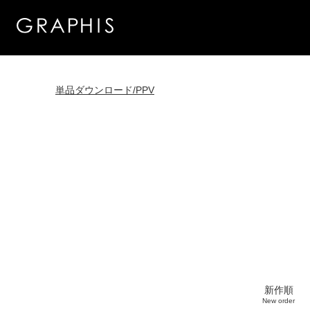
単品ダウンロード/PPV
新作順
New order