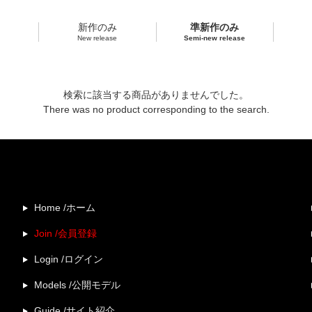
新作のみ
準新作のみ
New release
Semi-new release
検索に該当する商品がありませんでした。
There was no product corresponding to the search.
Home /ホーム
Join /会員登録
Login /ログイン
Models /公開モデル
Guide /サイト紹介