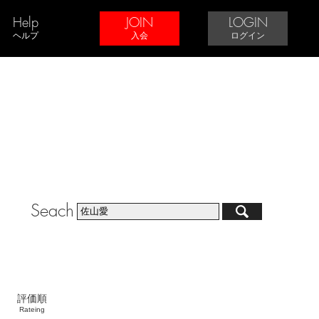
Help
JOIN
LOGIN
ヘルプ
入会
ログイン
Seach
評価順
Rateing