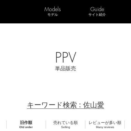
Models
Guide
モデル
サイト紹介
PPV
単品販売
キーワード検索 : 佐山愛
旧作順
売れている順
レビューが多い順
Old order
Selling
Many reviews