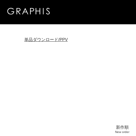
単品ダウンロード/PPV
新作順
New order