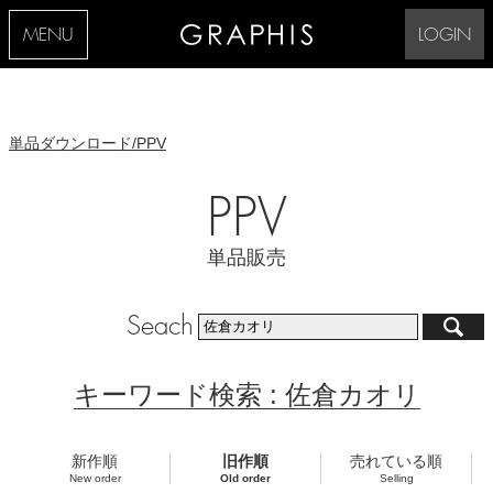
MENU
LOGIN
単品ダウンロード/PPV
PPV
単品販売
Seach
キーワード検索 : 佐倉カオリ
新作順
旧作順
売れている順
New order
Old order
Selling