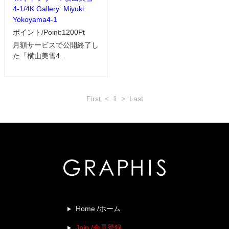
4-1/4K Gallery: Miyuki
Yokoyama4-1
ポイント/Point:1200Pt
月額サービスで公開終了し
た「横山美雪4...
First
<
1
>
Last
Home /ホーム
Join /会員登録