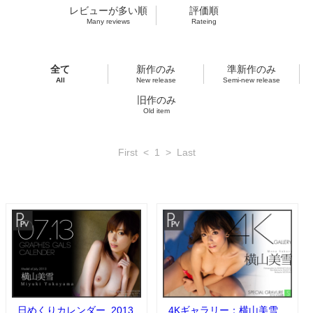
レビューが多い順
評価順
Many reviews
Rateing
全て
新作のみ
準新作のみ
All
New release
Semi-new release
旧作のみ
Old item
First
<
1
>
Last
日めくりカレンダー_2013
4Kギャラリー：横山美雪