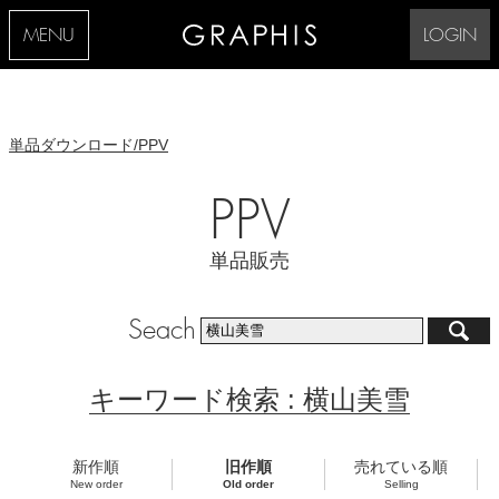
MENU
LOGIN
単品ダウンロード/PPV
PPV
単品販売
Seach
キーワード検索 : 横山美雪
新作順
旧作順
売れている順
New order
Old order
Selling