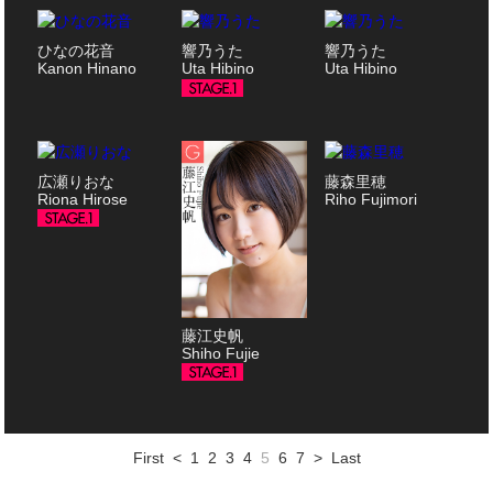
ひなの花音
響乃うた
響乃うた
Kanon Hinano
Uta Hibino
Uta Hibino
広瀬りおな
藤森里穂
Riona Hirose
Riho Fujimori
藤江史帆
Shiho Fujie
First
<
1
2
3
4
5
6
7
>
Last