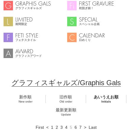
GRAPHIS GALS
FIRST GRAVURE
グラフィスギャルズ
初脱ぎ娘！
LIMITED
SPECIAL
期間限定
スペシャル企画
FETI STYLE
CALENDAR
フェチスタイル
日めくり
AWARD
グラフィスアワード
グラフィスギャルズ/Graphis Gals
新作順
旧作順
あいうえお順
New order
Old order
Initials
最新更新順
Update
First
<
1
2
3
4
5
6
7
>
Last