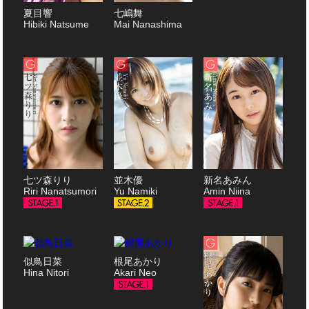
夏目響
七嶋舞
Hibiki Natsume
Mai Nanashima
七ツ森りり
並木優
新名あみん
Riri Nanatsumori
Yu Namiki
Amin Niina
似鳥日菜
根尾あかり
Hina Nitori
Akari Neo