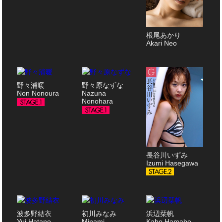
根尾あかり
Akari Neo
野々浦暖
野々原なずな
Non Nonoura
Nazuna
Nonohara
長谷川いずみ
Izumi Hasegawa
波多野結衣
初川みなみ
浜辺栞帆
Yui Hatano
Minami
Kaho Hamabe