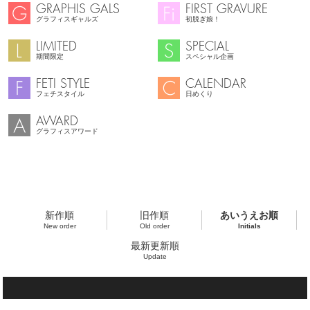
GRAPHIS GALS
FIRST GRAVURE
グラフィスギャルズ
初脱ぎ娘！
LIMITED
SPECIAL
期間限定
スペシャル企画
FETI STYLE
CALENDAR
フェチスタイル
日めくり
AWARD
グラフィスアワード
新作順
旧作順
あいうえお順
New order
Old order
Initials
最新更新順
Update